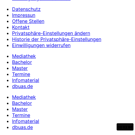
Datenschutz
Impressun
Offene Stellen
Kontakt
Privatsphäre-Einstellungen ändern
Historie der Privatsphäre-Einstellungen
Einwilligungen widerrufen
Mediathek
Bachelor
Master
Termine
Infomaterial
dbuas.de
Mediathek
Bachelor
Master
Termine
Infomaterial
dbuas.de
00:03:10
00:02:07
00:02:08