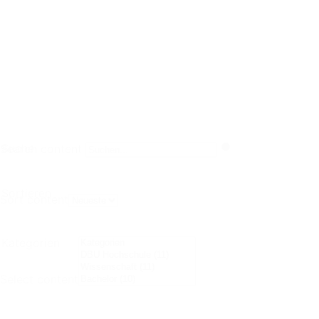
Suche
Search content
Sortieren
Sort content
Kategorien
Select content