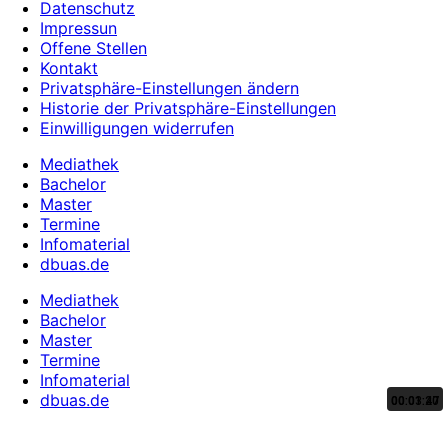
Datenschutz
Impressun
Offene Stellen
Kontakt
Privatsphäre-Einstellungen ändern
Historie der Privatsphäre-Einstellungen
Einwilligungen widerrufen
Mediathek
Bachelor
Master
Termine
Infomaterial
dbuas.de
Mediathek
Bachelor
Master
Termine
Infomaterial
dbuas.de
00:03:47
00:01:20