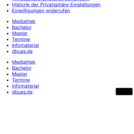
Historie der Privatsphäre-Einstellungen
Einwilligungen widerrufen
Mediathek
Bachelor
Master
Termine
Infomaterial
dbuas.de
Mediathek
Bachelor
Master
Termine
Infomaterial
dbuas.de
00:21:55
00:27:27
00:21:56
00:01:48
00:00:56
00:00:53