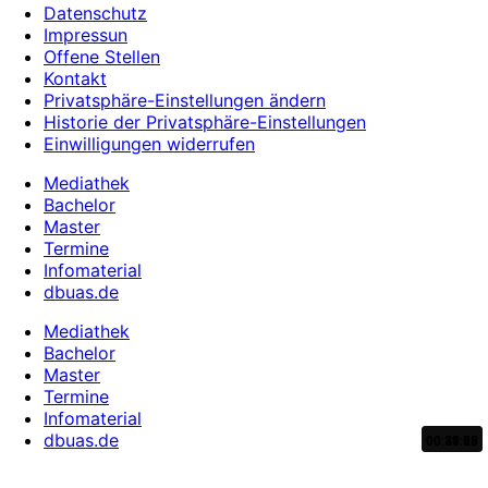
Datenschutz
Impressun
Offene Stellen
Kontakt
Privatsphäre-Einstellungen ändern
Historie der Privatsphäre-Einstellungen
Einwilligungen widerrufen
Mediathek
Bachelor
Master
Termine
Infomaterial
dbuas.de
Mediathek
Bachelor
Master
Termine
Infomaterial
dbuas.de
00:31:29
00:43:08
00:28:55