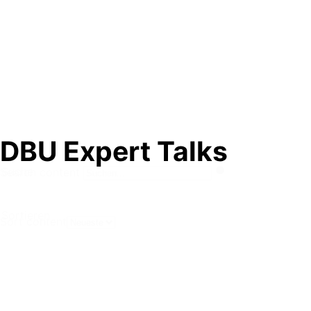
DBU Expert Talks
Suche
Search content
Sortieren
Sort content