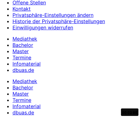
Offene Stellen
Kontakt
Privatsphäre-Einstellungen ändern
Historie der Privatsphäre-Einstellungen
Einwilligungen widerrufen
Mediathek
Bachelor
Master
Termine
Infomaterial
dbuas.de
Mediathek
Bachelor
Master
Termine
Infomaterial
dbuas.de
00:03:10
00:02:07
00:02:08