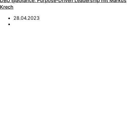
DBU @aGlance: Purpose-Driven Leadership mit Markus
Krech
28.04.2023