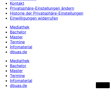
Kontakt
Privatsphäre-Einstellungen ändern
Historie der Privatsphäre-Einstellungen
Einwilligungen widerrufen
Mediathek
Bachelor
Master
Termine
Infomaterial
dbuas.de
Mediathek
Bachelor
Master
Termine
Infomaterial
dbuas.de
00:27:27
00:21:56
00:30:57
00:01:31
00:03:10
00:01:50
00:02:07
00:02:08
00:01:51
00:02:08